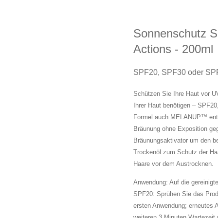
Sonnenschutz Sp
Actions - 200ml
SPF20, SPF30 oder SP
Schützen Sie Ihre Haut vor U
Ihrer Haut benötigen – SPF
Formel auch MELANUP™ enthalt
Bräunung ohne Exposition g
Bräunungsaktivator um den be
Trockenöl zum Schutz der Haa
Haare vor dem Austrocknen.
Anwendung: Auf die gereinigt
SPF20: Sprühen Sie das Produ
ersten Anwendung; erneutes 
weiteren 3 Minuten Wartezeit