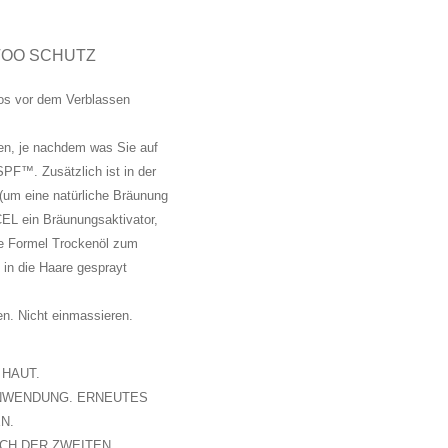
TTOO SCHUTZ
os vor dem Verblassen
en, je nachdem was Sie auf
™. Zusätzlich ist in der
(um eine natürliche Bräunung
EL ein Bräunungsaktivator,
ie Formel Trockenöl zum
in die Haare gesprayt
n. Nicht einmassieren.
 HAUT.
ANWENDUNG. ERNEUTES
N.
ACH DER ZWEITEN