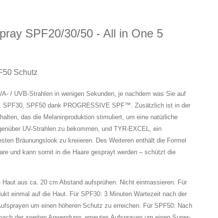
ray SPF20/30/50 - All in One 5
F50 Schutz
VA- / UVB-Strahlen in wenigen Sekunden, je nachdem was Sie auf
20, SPF30, SPF50 dank PROGRESSIVE SPF™. Zusätzlich ist in der
en, das die Melaninproduktion stimuliert, um eine natürliche
egenüber UV-Strahlen zu bekommen, und TYR-EXCEL, ein
sten Bräunungslook zu kreiieren. Des Weiteren enthält die Formel
re und kann somit in die Haare gesprayt werden – schützt die
e Haut aus ca. 20 cm Abstand aufsprühen. Nicht einmassieren. Für
kt einmal auf die Haut. Für SPF30: 3 Minuten Wartezeit nach der
Aufsprayen um einen höheren Schutz zu erreichen. Für SPF50: Nach
 nach der zweiten Anwendung; erneutes Aufsprayen um einen Super-