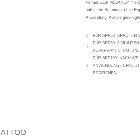
Formel auch MELANUP™ enthalt
natürliche Bräunung, ohne Exp
Anwendung: Auf die gereinigt
FÜR SPF50: SPRÜHEN S
FÜR SPF80: 3 MINUTE
AUFSPRAYEN, UM EINE
FÜR SPF100: NACH WE
ANWENDUNG), ERNEUTE
ERREICHEN.
 TATTOO