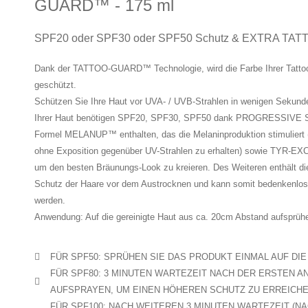
GUARD™ - 175 ml
SPF20 oder SPF30 oder SPF50 Schutz & EXTRA TA
Dank der TATTOO-GUARD™ Technologie, wird die Farbe Ihrer Tatto
geschützt.
Schützen Sie Ihre Haut vor UVA- / UVB-Strahlen in wenigen Sekund
Ihrer Haut benötigen SPF20, SPF30, SPF50 dank PROGRESSIVE SPF
Formel MELANUP™ enthalten, das die Melaninproduktion stimuliert 
ohne Exposition gegenüber UV-Strahlen zu erhalten) sowie TYR-EXC
um den besten Bräunungs-Look zu kreieren. Des Weiteren enthält d
Schutz der Haare vor dem Austrocknen und kann somit bedenkenlos 
werden.
Anwendung: Auf die gereinigte Haut aus ca. 20cm Abstand aufsprühe
FÜR SPF50: SPRÜHEN SIE DAS PRODUKT EINMAL AUF DIE
FÜR SPF80: 3 MINUTEN WARTEZEIT NACH DER ERSTEN 
AUFSPRAYEN, UM EINEN HÖHEREN SCHUTZ ZU ERREICHE
FÜR SPF100: NACH WEITEREN 3 MINUTEN WARTEZEIT (N