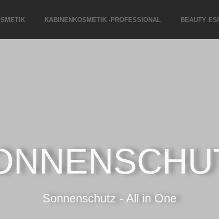
SMETIK
KABINENKOSMETIK -PROFESSIONAL
BEAUTY ES
ONNENSCHU
Sonnenschutz - All in One