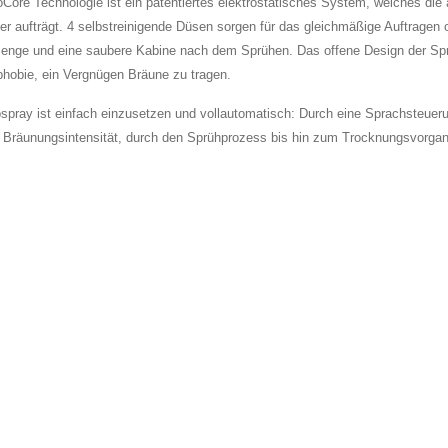
oCore Technologie ist ein patentiertes elektrostatisches System, welches die
er aufträgt. 4 selbstreinigende Düsen sorgen für das gleichmäßige Auftragen 
enge und eine saubere Kabine nach dem Sprühen. Das offene Design der Spr
phobie, ein Vergnügen Bräune zu tragen.
spray ist einfach einzusetzen und vollautomatisch: Durch eine Sprachsteueru
 Bräunungsintensität, durch den Sprühprozess bis hin zum Trocknungsvorgang 