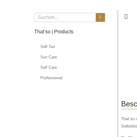
That’so | Products
Self Tan
Sun Care
Self Care
Professional
Besc
That´so 
Selbstbrä