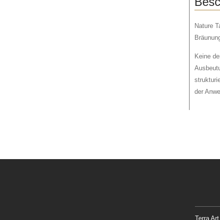
Besc
Nature Ta
Bräunung
Keine der
Ausbeutu
struktur
der Anwe
Terra A