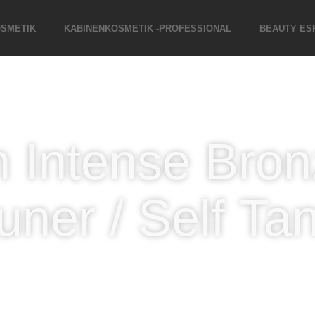
SMETIK
KABINENKOSMETIK -PROFESSIONAL
BEAUTY ES
n Intense Bro
uner / Self Ta