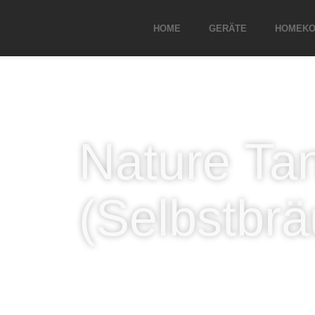
HOME
GERÄTE
HOMEKO
Nature Ta
(Selbstbrä