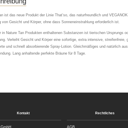
hreibung
n ist das neue Produkt der Linie That’so, das naturfreundlich und VEGANOK-zert
 von Gesicht und Körper, ohne dass Sonneneinstrahlung erforderlich ist.
 in Nature Tan Produkten enthaltenen Substanzen ist tierischen Ursprungs oder 
ng. Verleiht Gesicht und Körper eine sofortige, extra intensive, streifenfreie
ierte und schnell absorbierende Spray-Lotion. Gleichmäßiges und natürlich a
ndung. Lang anhaltende perfekte Bräune für 8 Tage.
Kontakt
Rechtliches
rt GmbH
AGB