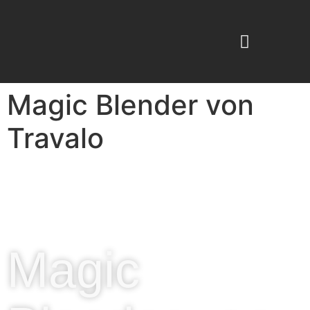
KABINENKOSMETIK -PROFESSIONAL
BEAUTY ESPRESSO
Magic Blender von
Travalo
Magic