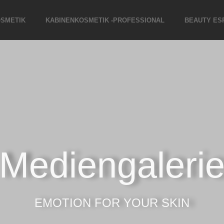
SMETIK
KABINENKOSMETIK -PROFESSIONAL
BEAUTY ES
Mediengaleri
EMOTION FOR YOUR SKIN