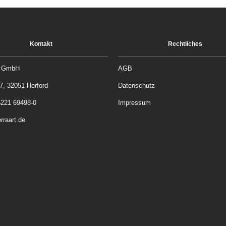
Kontakt
Rechtliches
rt GmbH
AGB
87, 32051 Herford
Datenschutz
5221 69498-0
Impressum
raart.de