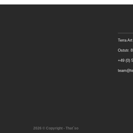
Terra A
Oststr. 
+49 (0) 
team@ter
2026 © Copyright - That´so