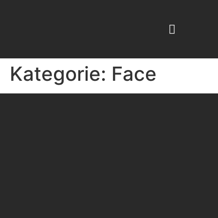
KABINENKOSMETIK -PROFESSIONAL
BEAUTY ESPRESSO
Kategorie:
Face