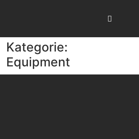
KABINENKOSMETIK -PROFESSIONAL
BEAUTY ESPRESSO
Kategorie:
Equipment