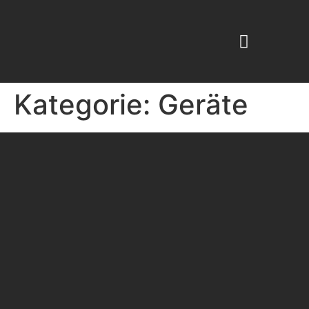
KABINENKOSMETIK -PROFESSIONAL
BEAUTY ESPRESSO
Kategorie:
Geräte